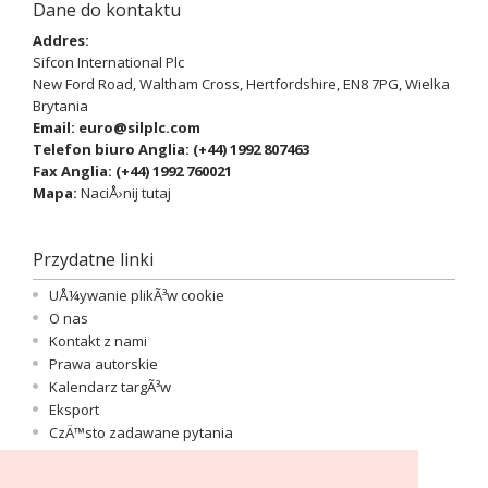
Dane do kontaktu
Addres:
Sifcon International Plc
New Ford Road, Waltham Cross, Hertfordshire, EN8 7PG, Wielka
Brytania
Email:
euro@silplc.com
Telefon biuro Anglia: (+44)
1992 807463
Fax Anglia:
(+44)
1992 760021
Mapa:
NaciÅ›nij tutaj
Przydatne linki
UÅ¼ywanie plikÃ³w cookie
O nas
Kontakt z nami
Prawa autorskie
Kalendarz targÃ³w
Eksport
CzÄ™sto zadawane pytania
Important Information
Logowanie