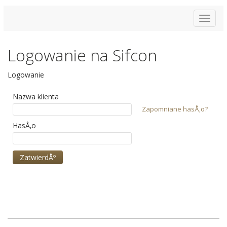
Toggle
navigat
Logowanie na Sifcon
Logowanie
Nazwa klienta
Zapomniane hasÅ‚o?
HasÅ‚o