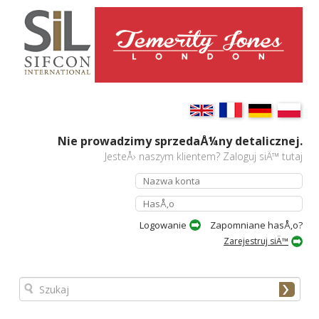
Nie prowadzimy sprzedaÅ¼ny detalicznej.
JesteÅ› naszym klientem? Zaloguj siÄ™ tutaj
Zapomniane hasÅ‚o?
Zarejestruj siÄ™