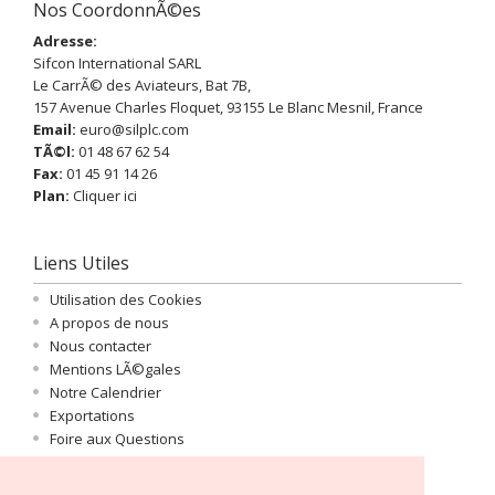
Nos CoordonnÃ©es
Adresse:
Sifcon International SARL
Le CarrÃ© des Aviateurs, Bat 7B,
157 Avenue Charles Floquet, 93155 Le Blanc Mesnil, France
Email:
euro
@silplc.com
TÃ©l:
01 48 67 62 54
Fax:
01 45 91 14 26
Plan:
Cliquer ici
Liens Utiles
Utilisation des Cookies
A propos de nous
Nous contacter
Mentions LÃ©gales
Notre Calendrier
Exportations
Foire aux Questions
Important Information
Se connecter